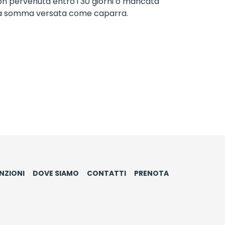
on pervenuta entro i 30 giorni o mancata
re la somma versata come caparra.
NZIONI
DOVE SIAMO
CONTATTI
PRENOTA