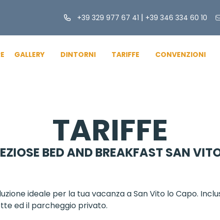
|
+39 329 977 67 41
+39 346 334 60 10
E
GALLERY
DINTORNI
TARIFFE
CONVENZIONI
TARIFFE
REZIOSE BED AND BREAKFAST SAN VIT
uzione ideale per la tua vacanza a San Vito lo Capo. Inclusi
tte ed il parcheggio privato.