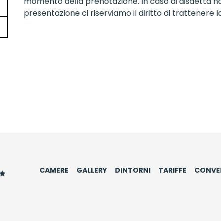
momento della prenotazione. In caso di disdetta n
presentazione ci riserviamo il diritto di trattene
CAMERE
GALLERY
DINTORNI
TARIFFE
CONVE